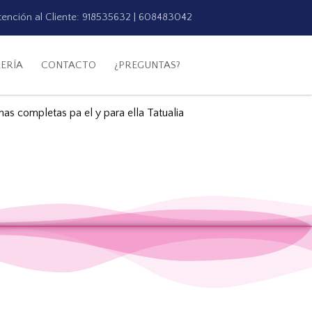
tención al Cliente: 918535632 | 608483042
ERÍA
CONTACTO
¿PREGUNTAS?